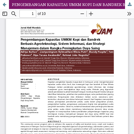
PENGEMBANGAN KAPASITAS UMKM KOPI DAN BANDREK BERBASIS AGROTEKNOLOGI, SISTEM INFORMASI DAN STRATEGI MANAJEMEN DALAM RANGKA PENINGKATAN DAYA SAING